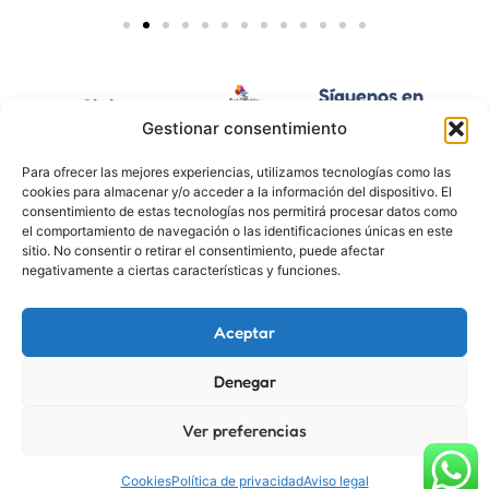
Síguenos en
Si tienes
nuestras
cualquier
Gestionar consentimiento
La empresa
redes
duda
líder en
Para ofrecer las mejores experiencias, utilizamos tecnologías como las
animación
¡Envíanos
cookies para almacenar y/o acceder a la información del dispositivo. El
infantil y
un
consentimiento de estas tecnologías nos permitirá procesar datos como
WhatsApp!​
¡Subscríbete
eventos en
el comportamiento de navegación o las identificaciones únicas en este
Málaga.
para no
sitio. No consentir o retirar el consentimiento, puede afectar
perderte
negativamente a ciertas características y funciones.
nada!
Aceptar
Denegar
Política de cookies
Política de privacidad
Ver preferencias
Aviso legal
©Fiestas Mágicas - Todos los derechos reservados
Cookies
Política de privacidad
Aviso legal