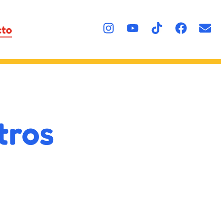
cto
tros