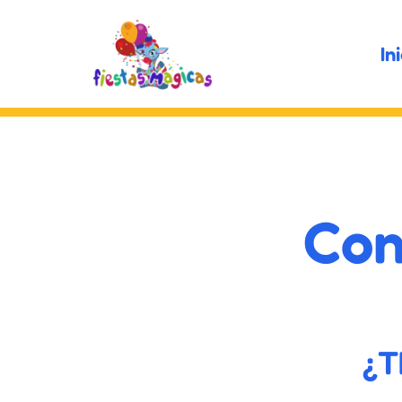
In
Con
¿T